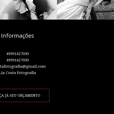
Informações
49991427030
49991427030
stafotografia@gmail.com
Lia Costa Fotografia
ÇA JÁ SEU ORÇAMENTO