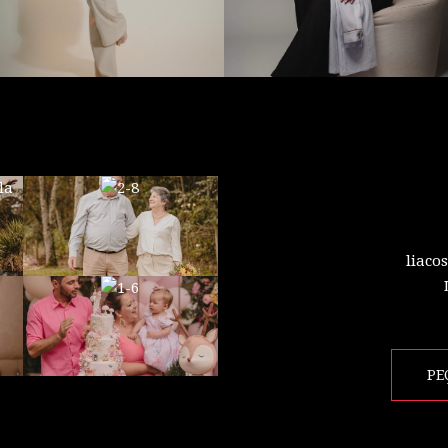
liaco
PE