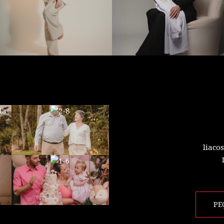
liaco
PE