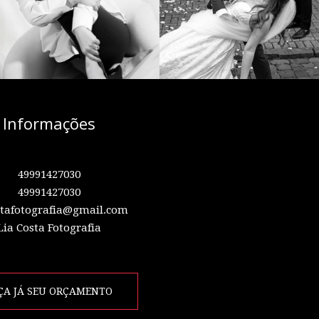
Informações
49991427030
49991427030
stafotografia@gmail.com
Lia Costa Fotografia
ÇA JÁ SEU ORÇAMENTO