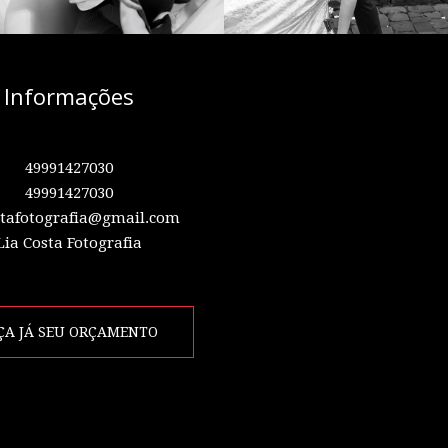
Informações
49991427030
49991427030
stafotografia@gmail.com
Lia Costa Fotografia
ÇA JÁ SEU ORÇAMENTO