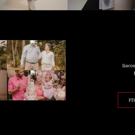
liaco
PE