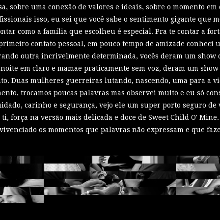
rsa, sobre uma conexão de valores e ideais, sobre o momento em
fissionais isso, eu sei que você sabe o sentimento gigante que m
ontar como a família que escolheu é especial. Pra te contar a f
o primeiro contato pessoal, em pouco tempo de amizade conhec
rando outra incrivelmente determinada, vocês deram um show de
a noite em claro e mamãe praticamente sem voz, deram um show a
to. Duas mulheres guerreiras lutando, nascendo, uma para a vi
nto, trocamos poucas palavras mas observei muito e eu só con
uidado, carinho e segurança, vejo ele um super porto seguro de 
ti, força na versão mais delicada e doce de Sweet Child O' Mine.
r vivenciado os momentos que palavras não expressam e que faze