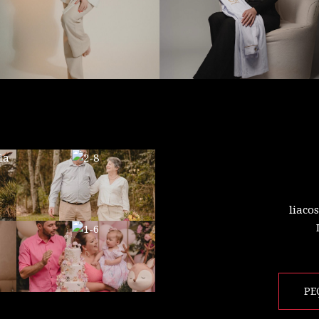
liaco
PE