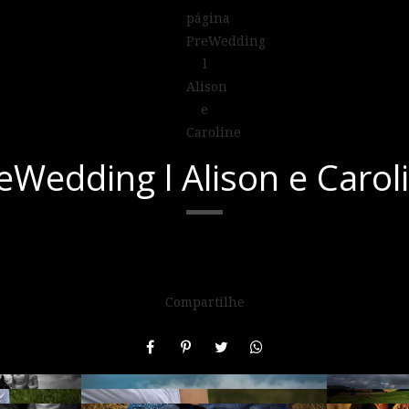
eWedding l Alison e Carol
Compartilhe