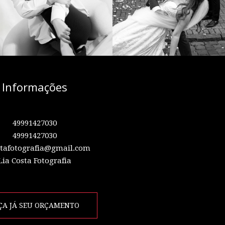
Informações
49991427030
49991427030
stafotografia@gmail.com
Lia Costa Fotografia
ÇA JÁ SEU ORÇAMENTO