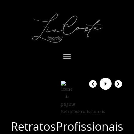
menu
RetratosProfissionais